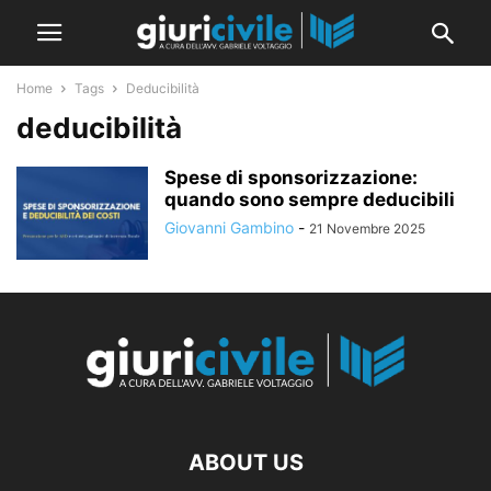
Home
Tags
Deducibilità
deducibilità
Spese di sponsorizzazione:
quando sono sempre deducibili
Giovanni Gambino
-
21 Novembre 2025
ABOUT US