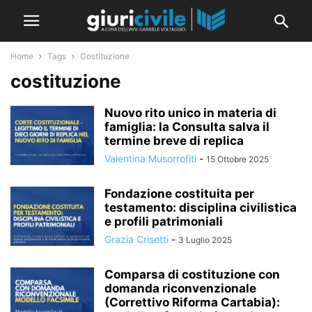
Home
Tags
Costituzione
costituzione
Nuovo rito unico in materia di
famiglia: la Consulta salva il
termine breve di replica
Valentina Musorrofiti
-
15 Ottobre 2025
Fondazione costituita per
testamento: disciplina civilistica
e profili patrimoniali
Grazia Crisetti
-
3 Luglio 2025
Comparsa di costituzione con
domanda riconvenzionale
(Correttivo Riforma Cartabia):