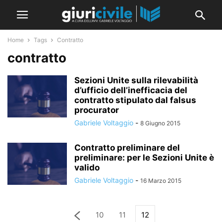
Home
Tags
Contratto
contratto
Sezioni Unite sulla rilevabilità
d’ufficio dell’inefficacia del
contratto stipulato dal falsus
procurator
Gabriele Voltaggio
-
8 Giugno 2015
Contratto preliminare del
preliminare: per le Sezioni Unite è
valido
Gabriele Voltaggio
-
16 Marzo 2015
10
11
12