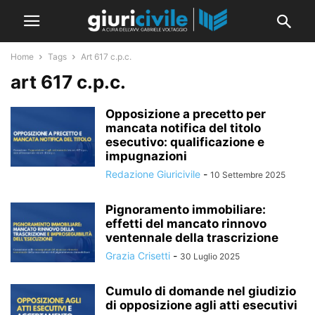
Home
Tags
Art 617 c.p.c.
art 617 c.p.c.
Opposizione a precetto per
mancata notifica del titolo
esecutivo: qualificazione e
impugnazioni
Redazione Giuricivile
-
10 Settembre 2025
Pignoramento immobiliare:
effetti del mancato rinnovo
ventennale della trascrizione
Grazia Crisetti
-
30 Luglio 2025
Cumulo di domande nel giudizio
di opposizione agli atti esecutivi