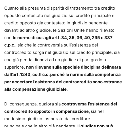
Quanto alla presunta disparità di trattamento tra credito
opposto contestato nel giudizio sul credito principale e
credito opposto già contestato in giudizio pendente
davanti ad altro giudice, le Sezioni Unite hanno rilevato
che
le norme di cui agli artt. 34, 35, 36, 40, 295 e 337
c.p.c.
, sia che la controversia sull’esistenza del
controcredito sorga nel giudizio sul credito principale, sia
che già penda dinanzi ad un giudice di pari grado o
superiore,
non rilevano sulla speciale disciplina delineata
dall’art. 1243, co. II c.c. perché le norme sulla competenza
per accertare l’esistenza del controcredito sono estranee
alla compensazione giudiziale
.
Di conseguenza, qualora sia
controversa
l’esistenza del
controcredito opposto in compensazione,
sia nel
medesimo giudizio instaurato dal creditore
principale che in altro già pendente,
il giudice non può