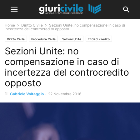
Home
Diritto Civile
Sezioni Unite: no compensazione in caso di
incertezza del controcredito opposto
Diritto Civile
Procedura Civile
Sezioni Unite
Titoli di credito
Sezioni Unite: no
compensazione in caso di
incertezza del controcredito
opposto
Di
Gabriele Voltaggio
-
22 Novembre 2016