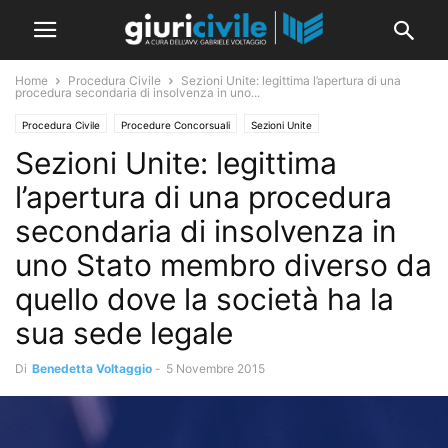
Home
Procedura Civile
Sezioni Unite: legittima l’apertura di una
procedura secondaria di insolvenza in uno...
Procedura Civile
Procedure Concorsuali
Sezioni Unite
Sezioni Unite: legittima
l’apertura di una procedura
secondaria di insolvenza in
uno Stato membro diverso da
quello dove la società ha la
sua sede legale
Di
Benedetta Voltaggio
-
5 Novembre 2015