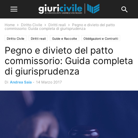
Home
Diritto Civile
Diritti reali
Pegno e divieto del patto
commissorio: Guida completa di giurisprudenza
Diritto Civile
Diritti reali
Guide e Raccolte
Obbligazioni e Contratti
Pegno e divieto del patto
Rivista
commissorio: Guida completa
di giurisprudenza
Di
Andrea Saia
-
14 Marzo 2017