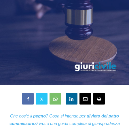
Che cos’è il
pegno
? Cosa si intende per
divieto del patto
commissorio
? Ecco una guida completa di giurisprudenza