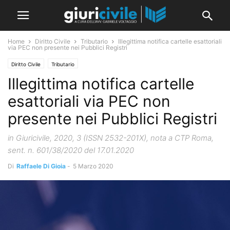
Home
Diritto Civile
Tributario
Illegittima notifica cartelle esattoriali
via PEC non presente nei Pubblici Registri
Diritto Civile
Tributario
Illegittima notifica cartelle
esattoriali via PEC non
presente nei Pubblici Registri
in Giuricivile, 2020, 3 (ISSN 2532-201X), nota a CTP Roma,
sent. n. 601/38/2020 del 17.01.2020
Di
Raffaele Di Gioia
-
5 Marzo 2020