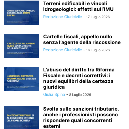
Terreni edificabili e vincoli
idrogeologici: effetti sull’IMU
Redazione Giuricivile
-
17 Luglio 2026
Cartelle fiscali, appello nullo
senza l’agente della riscossione
Redazione Giuricivile
-
16 Luglio 2026
L’abuso del diritto tra Riforma
Fiscale e decreti correttivi: i
nuovi equilibri della certezza
giuridica
Giulia Spina
-
8 Luglio 2026
Svolta sulle sanzioni tributarie,
anche i professionisti possono
rispondere quali concorrenti
esterni