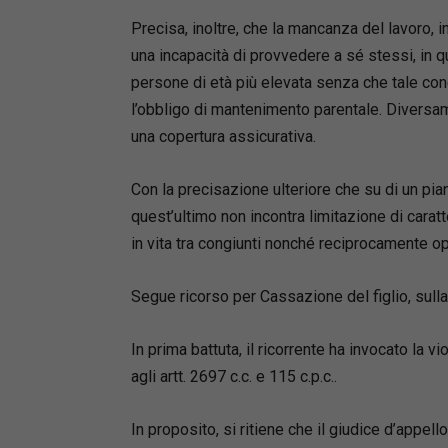
Precisa, inoltre, che la mancanza del lavoro, 
una incapacità di provvedere a sé stessi, in 
persone di età più elevata senza che tale con
l’obbligo di mantenimento parentale. Diversam
una copertura assicurativa.
Con la precisazione ulteriore che su di un pia
quest’ultimo non incontra limitazione di car
in vita tra congiunti nonché reciprocamente ope
Segue ricorso per Cassazione del figlio, sulla 
In prima battuta, il ricorrente ha invocato la v
agli artt. 2697 c.c. e 115 c.p.c..
In proposito, si ritiene che il giudice d’appell