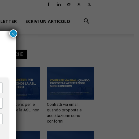
LETTER
SCRIVI UN ARTICOLO
×
EGGI ANCHE
tà in carcere: per le
Contratti via email:
e risponde la ASL, non
quando proposta e
inistero
accettazione sono
conformi