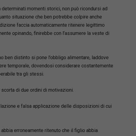
in determinati momenti storici, non può ricondursi ad
quanto situazione che ben potrebbe colpire anche
dizione faccia automaticamente ritenere legittimo
ente opinando, finirebbe con l’assumere la veste di
no ben distinto si pone l’obbligo alimentare, laddove
attere temporale, dovendosi considerare costantemente
rabile tra gli stessi.
scorta di due ordini di motivazioni.
iolazione e falsa applicazione delle disposizioni di cui
o abbia erroneamente ritenuto che il figlio abbia