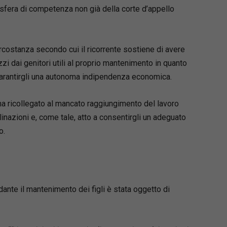
sfera di competenza non già della corte d’appello
ircostanza secondo cui il ricorrente sostiene di avere
i dai genitori utili al proprio mantenimento in quanto
garantirgli una autonoma indipendenza economica.
e ha ricollegato al mancato raggiungimento del lavoro
clinazioni e, come tale, atto a consentirgli un adeguato
o.
dante il mantenimento dei figli è stata oggetto di