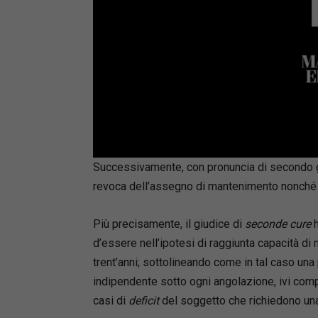
Loaded
:
Mute
66.17%
Successivamente, con pronuncia di secondo gra
revoca dell’assegno di mantenimento nonché l
Più precisamente, il giudice di
seconde cure
h
d’essere nell’ipotesi di raggiunta capacità di 
trent’anni; sottolineando come in tal caso u
indipendente sotto ogni angolazione, ivi com
casi di
deficit
del soggetto che richiedono un