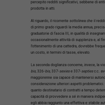
percepito redditi significativi, sebbene di e
prodotta in atti.
Al riguardo, il ricorrente sottolinea che il red
di primo grado riguardi la media annua, precisa
graduatorie di fascia III, in qualità di insegnan
occasionalmente attività di supplenza e, al fin
l’ottenimento di una cattedra, dovrebbe freque
un costo, in termini di tasse, elevato.
La seconda doglianza concerne, invece, la viol
bis,
326-
bis
, 337-
sexies
e 337-
septies
c.c.. a
maggiorenne sia capace di mantenersi autonom
considerazione ulteriori aspetti problematici. 
quanto destinatario di contratti a tempo dete
capacità di provvedere a sé in maniera indipe
egli abbia raggiunto una effettiva e stabile a