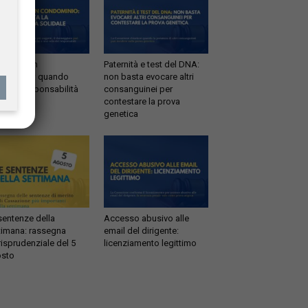
ltrazioni in
Paternità e test del DNA:
dominio: quando
non basta evocare altri
tta la responsabilità
consanguinei per
idale
contestare la prova
genetica
sentenze della
Accesso abusivo alle
timana: rassegna
email del dirigente:
risprudenziale del 5
licenziamento legittimo
sto