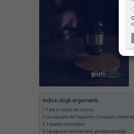
e
C
p
Giur
Civil
Indice degli argomenti
Fatti e motivi del ricorso
La risposta del Supremo Consesso: inammissib
Il quadro normativo
I pregressi orientamenti giurisprudenziali