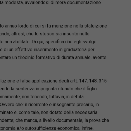
ntità modesta, avvalendosi di mera documentazione
dito annuo lordo di cui si fa menzione nella statuizione
ndo, altresì, che lo stesso sia inserito nelle
te non abilitato. Di qui, specifica che egli svolge
e di un effettivo inserimento in graduatoria per
ntare un tirocinio formativo di durata annuale, avente
azione e falsa applicazione degli artt. 147, 148, 315-
vendo la sentenza impugnata ritenuto che il figlio
amente, non tenendo, tuttavia, in debita
Ovvero che: il ricorrente è insegnante precario, in
rminato e, come tale, non dotato della necessaria
ndente; che manca, a livello documentale, la prova che
utonomia e/o autosufficienza economica; infine,