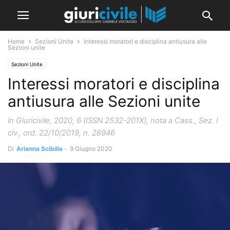
Home
Sezioni Unite
Interessi moratori e disciplina antiusura alle
Sezioni unite
Sezioni Unite
Interessi moratori e disciplina
antiusura alle Sezioni unite
in Giuricivile, 2020, 6 (ISSN 2532-201X), nota a Cass., Sez. I
civ., ord. 22/10/2019, n. 26946
Di
Arianna Scibilia
-
9 Giugno 2020