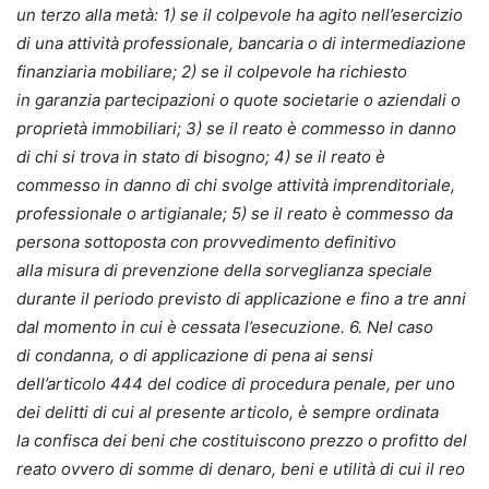
un terzo alla metà: 1) se il colpevole ha agito nell’esercizio
di una
attività
professionale,
bancaria
o di
intermediazione
finanziaria
mobiliare; 2) se il colpevole ha richiesto
in
garanzia
partecipazioni o quote societarie o aziendali o
proprietà immobiliari; 3) se il reato è commesso in danno
di chi si trova in
stato di bisogno
; 4) se il reato è
commesso in danno di chi svolge attività imprenditoriale,
professionale o artigianale; 5) se il reato è commesso da
persona sottoposta con provvedimento definitivo
alla
misura di prevenzione
della sorveglianza speciale
durante il periodo previsto di applicazione e fino a tre anni
dal momento in cui è cessata l’esecuzione. 6. Nel caso
di
condanna
, o di applicazione di pena ai sensi
dell’articolo
444
del codice di procedura penale, per uno
dei delitti di cui al presente articolo, è sempre ordinata
la
confisca
dei beni che costituiscono
prezzo
o
profitto
del
reato ovvero di somme di denaro, beni e utilità di cui il reo