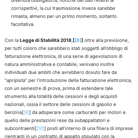
divenuta obbligatoria, nonché dei dati relativi ai
corrispettivi, la cui trasmissione invece sarebbe
rimasta, almeno per un primo momento, soltanto
facoltativa.
Con la
Legge di Stabilità 2018
,
[
[8]
]
oltre alla previsione,
per tutti coloro che sarebbero stati soggetti all’obbligo di
fatturazione elettronica, di una serie di agevolazioni di
natura amministrativa e contabile, venivano inoltre
individuati due ambiti che avrebbero dovuto fare da
“
apripista
” per l’introduzione della fatturazione elettronica,
con un semestre di prova, prima di estendere tale
strumento alla totalità delle cessioni e degli acquisti
nazionali, ossia il settore delle cessioni di gasolio e
benzina[
[9]
] da adoperare come carburanti per motori e
quello delle prestazioni rese da subappaltatori e
subcontraenti[
[10]
] posti all’interno di una filiera di imprese
rientranti in un contratto di appalto stipulato con la