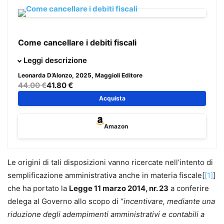
Come cancellare i debiti fiscali
Il presente volume vuole offrire ai professionisti ed ai
Leggi descrizione
contribuenti, imprese e privati,
soluzioni difensive, anche
Leonarda D’Alonzo
, 2025, Maggioli Editore
alternative a quelle tradizionali
, al fine di risolvere la
44.00 €
41.80 €
situazione compromessa.
Acquista
Sono raccolti tutti gli
strumenti utili per una efficace
Amazon
difesa in ogni fase
, dall’avvio dell’attività imprenditoriale o
professionale al primo accertamento/atto impositivo, sino
ai rimedi estremi post decadenza dalle ordinarie azioni
Le origini di tali disposizioni vanno ricercate nell’intento di
difensive.
semplificazione amministrativa anche in materia fiscale[
[1]
]
Il lavoro, aggiornato alle ultime novità legislative e
che ha portato la
Legge 11 marzo 2014, nr. 23
a conferire
giurisprudenziali nazionali ed europee, analizza le
delega al Governo allo scopo di “
incentivare, mediante una
contestazioni più frequenti
, i vizi degli atti impositivi, del
riduzione degli adempimenti amministrativi e contabili a