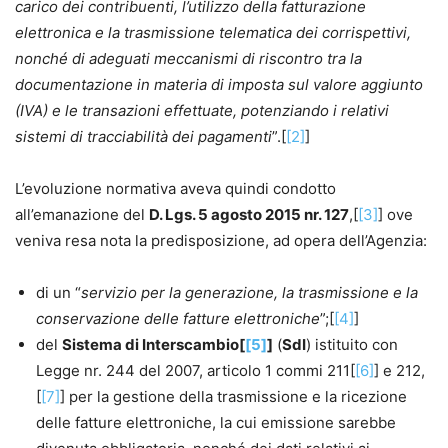
fermo amministrativo, dell’ipoteca e dei pignoramenti
carico dei contribuenti, l’utilizzo della fatturazione
esattoriali e le relative soluzioni, attraverso il
elettronica e la trasmissione telematica dei corrispettivi,
coordinamento della normativa speciale esattoriale alle
nonché di adeguati meccanismi di riscontro tra la
previsioni amministrative, agli istituti civilistici, nonché
documentazione in materia di imposta sul valore aggiunto
alle norme penali (ad es. la sospensione disposta dal PM a
(IVA) e le transazioni effettuate, potenziando i relativi
seguito di denuncia per usura).
sistemi di tracciabilità dei pagamenti
”.[
[2]
]
Al professionista viene offerto un quadro completo del suo
perimetro d’azione, con l’indicazione puntuale delle
L’evoluzione normativa aveva quindi condotto
circolari, dei provvedimenti e risposte della P.A., e dei
all’emanazione del
D. Lgs. 5 agosto 2015 nr. 127
,[
[3]
] ove
vademecum e linee guida dei tribunali.
veniva resa nota la predisposizione, ad opera dell’Agenzia:
Leonarda D’Alonzo
di un “
servizio per la generazione, la trasmissione e la
Avvocato, già Giudice Onorario presso il tribunale di
conservazione delle fatture elettroniche
”;[
[4]
]
Ferrara e Giudice dell’Esecuzione in esecuzioni mobiliari,
del
Sistema di Interscambio[
[5]
]
(
SdI
) istituito con
esecuzioni esattoriali mobiliari e immobiliari e
Legge nr. 244 del 2007, articolo 1 commi 211[
[6]
] e 212,
opposizione all’esecuzione nella fase cautelare.
[
[7]
] per la gestione della trasmissione e la ricezione
delle fatture elettroniche, la cui emissione sarebbe