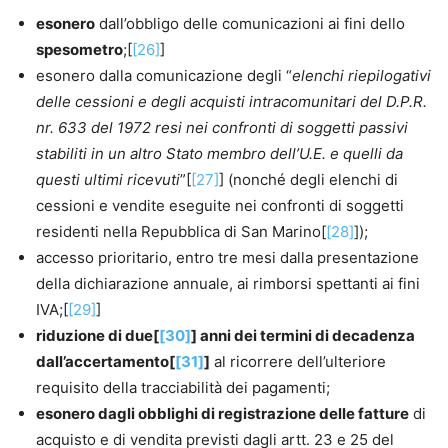
esonero
dall’obbligo delle comunicazioni ai fini dello
spesometro
;[
[26]
]
esonero dalla comunicazione degli “
elenchi riepilogativi
delle cessioni e degli acquisti intracomunitari del D.P.R.
nr. 633 del 1972 resi nei confronti di soggetti passivi
stabiliti in un altro Stato membro dell’U.E. e quelli da
questi ultimi ricevuti
”[
[27]
] (nonché degli elenchi di
cessioni e vendite eseguite nei confronti di soggetti
residenti nella Repubblica di San Marino[
[28]
]);
accesso prioritario, entro tre mesi dalla presentazione
della dichiarazione annuale, ai rimborsi spettanti ai fini
IVA;[
[29]
]
riduzione di due[
[30]
] anni dei termini di decadenza
dall’accertamento[
[31]
]
al ricorrere dell’ulteriore
requisito della tracciabilità dei pagamenti;
esonero dagli obblighi di registrazione delle fatture
di
acquisto e di vendita previsti dagli artt. 23 e 25 del