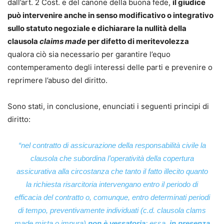
dall’art. 2 Cost. e del canone della buona fede,
il giudice
può intervenire anche in senso modificativo o integrativo
sullo statuto negoziale e dichiarare la nullità della
clausola
claims made
per difetto di meritevolezza
qualora ciò sia necessario per garantire l’equo
contemperamento degli interessi delle parti e prevenire o
reprimere l’abuso del diritto.
Sono stati, in conclusione, enunciati i seguenti principi di
diritto:
“
nel contratto di assicurazione della responsabilità civile la
clausola che subordina l’operatività della copertura
assicurativa alla circostanza che tanto il fatto illecito quanto
la richiesta risarcitoria intervengano entro il periodo di
efficacia del contratto o, comunque, entro determinati periodi
di tempo, preventivamente individuati (c.d. clausola clams
made mista o impura)
non è vessatoria
; essa,
in presenza