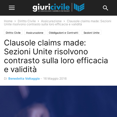
Home
Diritto Civile
Assicurazione
Clausole claims made: Sezioni
Unite risolvono contrasto sulla loro efficacia e validità
Diritto Civile
Assicurazione
Obbligazioni e Contratti
Sezioni Unite
Clausole claims made:
Sezioni Unite risolvono
contrasto sulla loro efficacia
e validità
Di
Benedetta Voltaggio
-
16 Maggio 2016