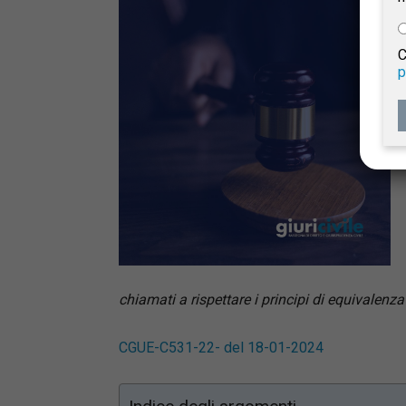
e
C
p
Giur
Civil
chiamati a rispettare i principi di equivalenza 
CGUE-C531-22- del 18-01-2024