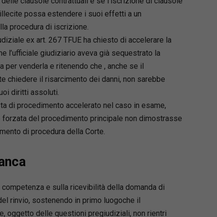
delle clausole contrattuali e se l’iscrizione di clausole
illecite possa estendere i suoi effetti a un
la procedura di iscrizione.
udiziale ex art. 267 TFUE ha chiesto di accelerare la
 l’ufficiale giudiziario aveva già sequestrato la
a per venderla e ritenendo che , anche se il
chiedere il risarcimento dei danni, non sarebbe
i diritti assoluti.
esta di procedimento accelerato nel caso in esame,
ne forzata del procedimento principale non dimostrasse
lamento di procedura della Corte.
banca
la competenza e sulla ricevibilità della domanda di
el rinvio, sostenendo in primo luogoche il
oggetto delle questioni pregiudiziali, non rientri