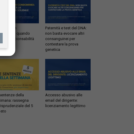
ltrazioni in
Paternità e test del DNA:
dominio: quando
non basta evocare altri
tta la responsabilità
consanguinei per
idale
contestare la prova
genetica
sentenze della
Accesso abusivo alle
timana: rassegna
email del dirigente:
risprudenziale del 5
licenziamento legittimo
sto