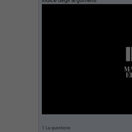
Indice degli argomenti
Loaded
:
Mute
66.17%
La questione