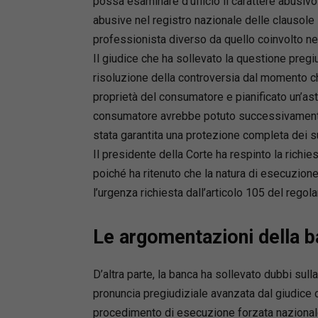
possa esaminare d’ufficio il carattere abusivo 
abusive nel registro nazionale delle clausole 
professionista diverso da quello coinvolto nel
Il giudice che ha sollevato la questione pregi
risoluzione della controversia dal momento che
proprietà del consumatore e pianificato un’ast
consumatore avrebbe potuto successivamente 
stata garantita una protezione completa dei suo
Il presidente della Corte ha respinto la richi
poiché ha ritenuto che la natura di esecuzio
l’urgenza richiesta dall’articolo 105 del rego
Le argomentazioni della 
D’altra parte, la banca ha sollevato dubbi sul
pronuncia pregiudiziale avanzata dal giudice d
procedimento di esecuzione forzata nazionale, 