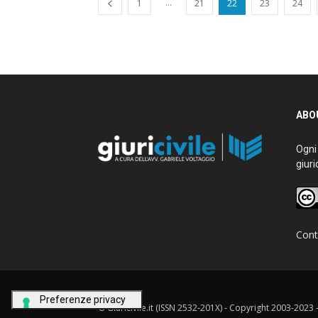
...
1
21
22
23
24
ABOU
Ogni g
giurid
Conta
© Giuricivile.it (ISSN 2532-201X) - Copyright 2003-2023 - M