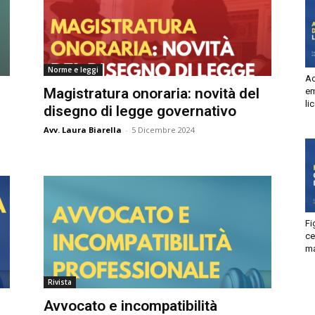
Autorizzo
Non autorizzo
liccando su “Iscriviti” dichiari di aver letto e accettato la
privacy
olicy.
isprudenza
Norme e leggi
Acc
Iscriviti
Magistratura onoraria: novità del
ema
lic
disegno di legge governativo
e
Avv. Laura Biarella
-
5 Dicembre 2024
Fig
ces
man
Rivista
Avvocato e incompatibilità