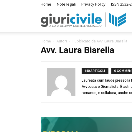
Home
Note legali
Privacy Policy
ISSN 2532-2
Giuri
S
Home
Autori
Pubblicato da Avv. Laura Biarella
–
Avv. Laura Biarella
I
su
Ras
140 ARTICOLI
0 COMMENT
Laureata cum laude presso la fac
Avvocato e Giornalista. È autri
di
romance, e collabora, anche come
Diri
A
m