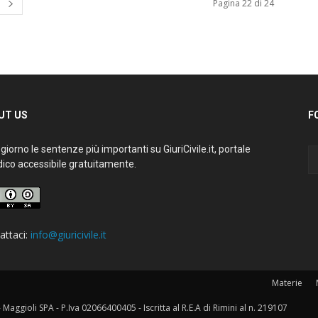
Pagina 22 di 24
T US
FO
iorno le sentenze più importanti su GiuriCivile.it, portale
ico accessibile gratuitamente.
ttaci:
info@giuricivile.it
Materie
M
aggioli SPA - P.Iva 02066400405 - Iscritta al R.E.A di Rimini al n. 219107