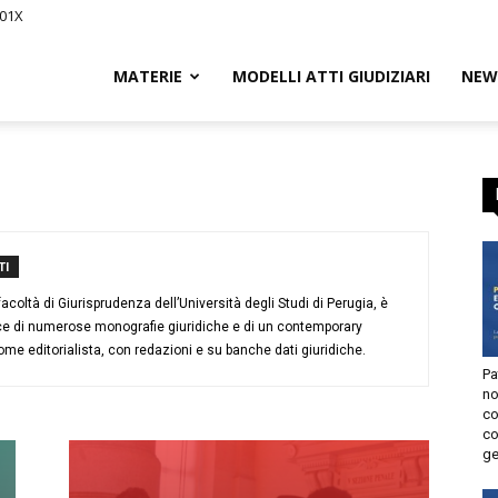
01X
Civile.it
MATERIE
MODELLI ATTI GIUDIZIARI
NEWS
entenze e guide legali per Avvocat
scriviti GRATIS e resta aggiornat
L
l diritto civile
segna
I
oltà di Giurisprudenza dell’Università degli Studi di Perugia, è
ce di numerose monografie giuridiche e di un contemporary
 editorialista, con redazioni e su banche dati giuridiche.
Pat
non
con
tto
con
gen
utorizzo l’invio di comunicazioni a scopo commerciale e di
arketing nei limiti indicati nell’
informativa
.