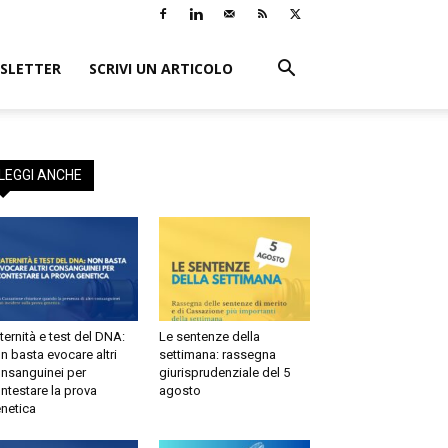
LETTER
SCRIVI UN ARTICOLO
×
i:
o
EGGI ANCHE
ernità e test del DNA:
Le sentenze della
 basta evocare altri
settimana: rassegna
sanguinei per
giurisprudenziale del 5
testare la prova
agosto
etica