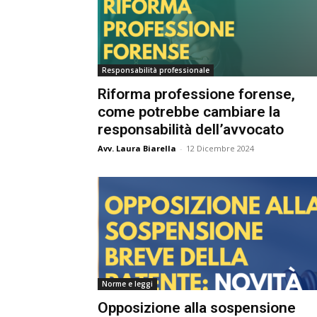
e
C
p
Giur
Responsabilità professionale
Riforma professione forense,
come potrebbe cambiare la
Civil
responsabilità dell’avvocato
Avv. Laura Biarella
-
12 Dicembre 2024
Norme e leggi
Opposizione alla sospensione