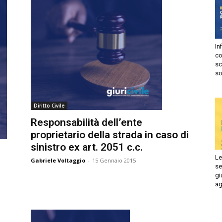
Autorizzo
Non autorizzo
liccando su “Iscriviti” dichiari di aver letto e accettato la
privacy
olicy.
Infi
isprudenza
con
Iscriviti
sca
sol
e
Diritto Civile
Responsabilità dell’ente
proprietario della strada in caso di
sinistro ex art. 2051 c.c.
Le 
Gabriele Voltaggio
-
15 Gennaio 2015
set
giu
ago