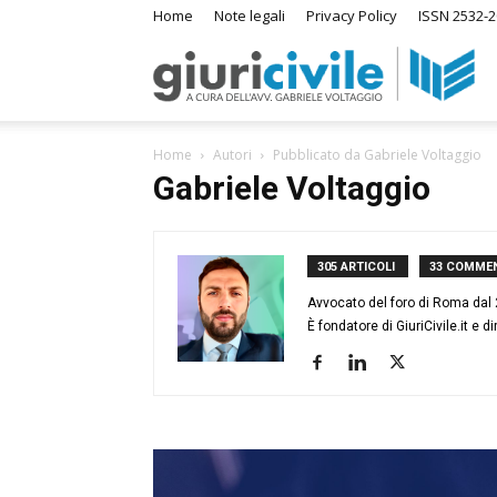
Home
Note legali
Privacy Policy
ISSN 2532-2
Giuri
S
Home
Autori
Pubblicato da Gabriele Voltaggio
–
Gabriele Voltaggio
I
su
Ras
305 ARTICOLI
33 COMMENT
Avvocato del foro di Roma dal 201
È fondatore di GiuriCivile.it e dir
di
Diri
A
m