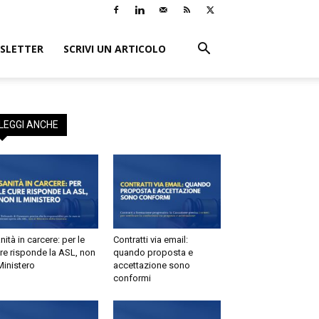
LETTER
SCRIVI UN ARTICOLO
×
i:
o
EGGI ANCHE
tà in carcere: per le
Contratti via email:
e risponde la ASL, non
quando proposta e
inistero
accettazione sono
conformi