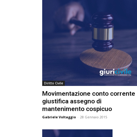
e
C
p
Giur
Civil
Diritto Civile
Movimentazione conto corrente
giustifica assegno di
mantenimento cospicuo
Gabriele Voltaggio
-
28 Gennaio 2015