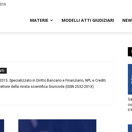
01X
Civile.it
MATERIE
MODELLI ATTI GIUDIZIARI
NEWS
entenze e guide legali per Avvocat
scriviti GRATIS e resta aggiornat
L
l diritto civile
segna
I
5. Specializzato in Diritto Bancario e Finanziario, NPL e Crediti.
ettore della rivista scientifica Giuricivile (ISSN 2532-201X).
Sani
cur
il M
tto
utorizzo l’invio di comunicazioni a scopo commerciale e di
arketing nei limiti indicati nell’
informativa
.