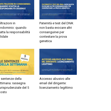
ltrazioni in
Paternità e test del DNA:
dominio: quando
non basta evocare altri
tta la responsabilità
consanguinei per
idale
contestare la prova
genetica
sentenze della
Accesso abusivo alle
timana: rassegna
email del dirigente:
risprudenziale del 5
licenziamento legittimo
sto