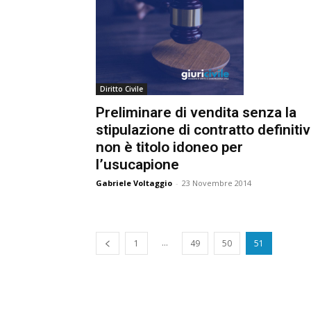
Diritto Civile
Preliminare di vendita senza la
stipulazione di contratto definitiv
non è titolo idoneo per
l’usucapione
Gabriele Voltaggio
-
23 Novembre 2014
...
1
49
50
51