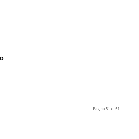
o
Pagina 51 di 51