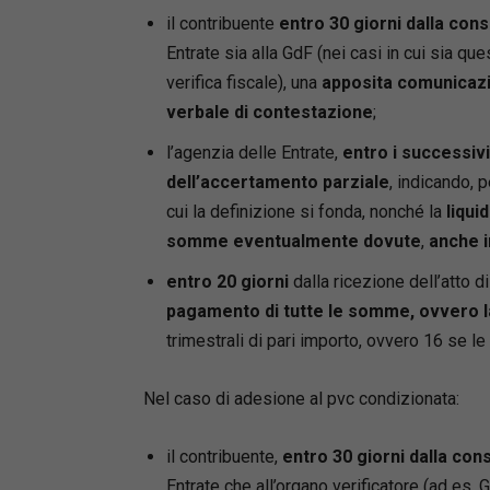
il contribuente
entro 30 giorni dalla con
Entrate sia alla GdF (nei casi in cui sia q
verifica fiscale), una
apposita comunicazio
verbale di contestazione
;
l’agenzia delle Entrate,
entro i
successivi
dell’accertamento parziale
, indicando, p
cui la definizione si fonda, nonché la
liqui
somme eventualmente dovute
,
anche i
entro 20 giorni
dalla ricezione dell’atto d
pagamento di tutte le somme, ovvero l
trimestrali di pari importo, ovvero 16 se 
Nel caso di adesione al pvc condizionata:
il contribuente,
entro 30 giorni dalla con
Entrate che all’organo verificatore (ad es. 