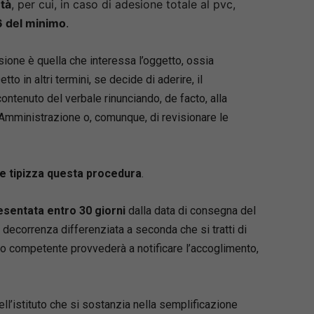
tà
, per cui, in caso di adesione totale al pvc,
6 del minimo
.
esione è quella che interessa l’oggetto, ossia
Detto in altri termini, se decide di aderire, il
ontenuto del verbale rinunciando, de facto, alla
l’Amministrazione o, comunque, di revisionare le
he tipizza questa procedura
.
esentata entro 30 giorni
dalla data di consegna del
decorrenza differenziata a seconda che si tratti di
io competente provvederà a notificare l’accoglimento,
 dell’istituto che si sostanzia nella semplificazione