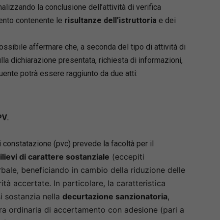
lizzando la conclusione dell’attività di verifica
mento contenente le
risultanze dell’istruttoria
e dei
sibile affermare che, a seconda del tipo di attività di
la dichiarazione presentata, richiesta di informazioni,
ribuente potrà essere raggiunto da due atti:
.
PV
i constatazione (pvc) prevede la facoltà per il
lievi di carattere sostanziale
(eccepiti
rbale, beneficiando in cambio della riduzione delle
ità accertate. In particolare, la caratteristica
i sostanzia nella
decurtazione sanzionatoria
,
dura ordinaria di accertamento con adesione (pari a