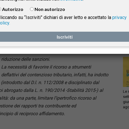
biennale”, attraverso l’inserimento dell’art. 5 -quater
Autorizzo
Non autorizzo
all’interno del D.lgs. n. 218/1997 (Disposizioni in
liccando su “Iscriviti” dichiari di aver letto e accettato la
privacy
materia di accertamento con adesione e di
olicy.
Infi
conciliazione giudiziale), offre ai contribuenti la
isprudenza
con
facoltà di aderire ai rilievi contenuti nei verbali di
Iscriviti
sca
sol
constatazione, redatti dagli uffici dell’Agenzia o dalla
Guardia di Finanza, ottenendo in cambio una
e
riduzione delle sanzioni.
La necessità di favorire il ricorso a strumenti
deflattivi del contenzioso tributario, infatti, ha indotto
e (introdotto dal D.l. n. 112/2008 e disciplinato dal
oi abrogato dalla L. n. 190/2014 -Stabilità 2015-) al
Le 
set
tà: da una parte, limitare l’ipertrofico ricorso al
giu
gestione dei rapporti tra contribuente ed
ago
incipio di reciproco affidamento.