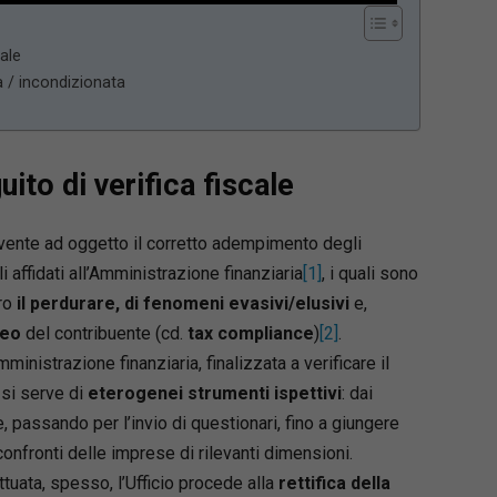
cale
a / incondizionata
ito di verifica fiscale
, avente ad oggetto il corretto adempimento degli
ali affidati all’Amministrazione finanziaria
[1]
, i quali sono
ro
il perdurare, di fenomeni evasivi/elusivi
e,
neo
del contribuente (cd.
tax compliance
)
[2]
.
mministrazione finanziaria, finalizzata a verificare il
 si serve di
eterogenei strumenti ispettivi
: dai
ie, passando per l’invio di questionari, fino a giungere
confronti delle imprese di rilevanti dimensioni.
ettuata, spesso, l’Ufficio procede alla
rettifica della