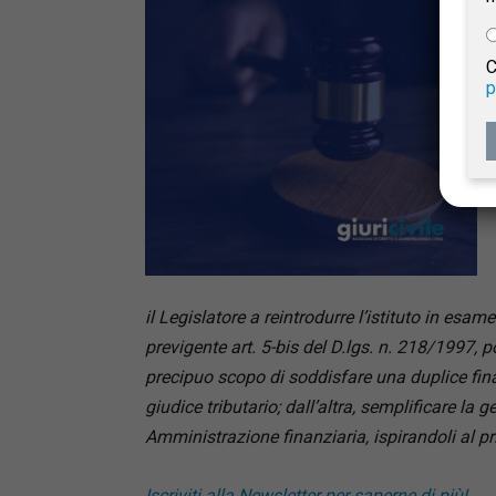
e
C
p
Giur
Civil
il Legislatore a reintrodurre l’istituto in esam
previgente art. 5-bis del D.lgs. n. 218/1997, p
precipuo scopo di soddisfare una duplice finali
giudice tributario; dall’altra, semplificare la 
Amministrazione finanziaria, ispirandoli al pr
Iscriviti alla Newsletter per saperne di più!