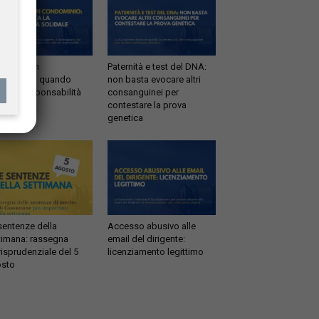
ltrazioni in
Paternità e test del DNA:
dominio: quando
non basta evocare altri
tta la responsabilità
consanguinei per
idale
contestare la prova
genetica
sentenze della
Accesso abusivo alle
timana: rassegna
email del dirigente:
risprudenziale del 5
licenziamento legittimo
sto