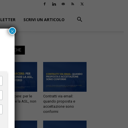
LETTER
SCRIVI UN ARTICOLO
×
EGGI ANCHE
tà in carcere: per le
Contratti via email:
e risponde la ASL, non
quando proposta e
inistero
accettazione sono
conformi