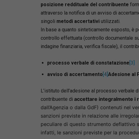
posizione reddituale del contribuente
forma
attraverso la notifica di un avviso di accerta
singoli
metodi accertativi
utilizzati.
In base a quanto sinteticamente esposto, è pos
controllo effettuata (controllo documentale sul
indagine finanziaria, verifica fiscale), il cont
processo verbale di constatazione
[3]
avviso di accertamento
[4]
Adesione al 
L’istituto dell’adesione al processo verbale d
accettare integralmente i ri
contribuente di
dall’Agenzia o dalla GdF) contenuti nel ve
sanzioni previste in relazione alle irregolar
peculiare di questo strumento deflattivo s
infatti, le sanzioni previste per la proce