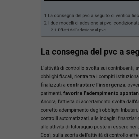
66.17%
La consegna del pvc a seguito di verifica fis
I due modelli di adesione ai pvc: condizionat
Effetti dell’adesione al pvc
La consegna del pvc a segu
L’attività di controllo svolta sui contribuenti
obblighi fiscali, rientra tra i compiti istituzion
finalizzati a
contrastare l’insorgenza
, ovve
parimenti,
favorire l’adempimento sponta
Ancora, l’attività di accertamento svolta dall’A
corretto adempimento degli obblighi tributari,
controlli automatizzati, alle indagini finanziar
alle attività di tutoraggio poste in essere nei 
Così, sulla scorta dell’attività di controllo eff