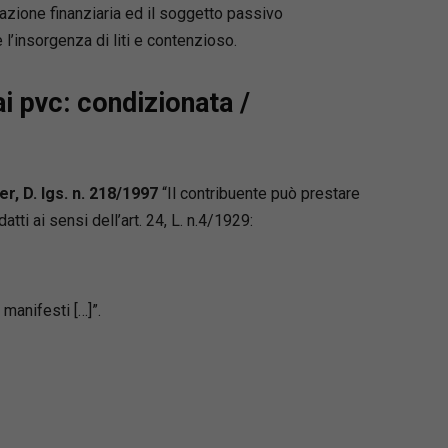
razione finanziaria ed il soggetto passivo
e l’insorgenza di liti e contenzioso.
ai pvc: condizionata /
r, D. lgs. n. 218/1997
“Il contribuente può prestare
tti ai sensi dell’art. 24, L. n.4/1929:
manifesti […]”.