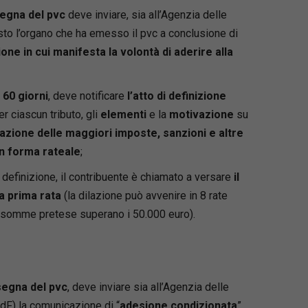
segna del pvc
deve inviare, sia all’Agenzia delle
uesto l’organo che ha emesso il pvc a conclusione di
ne in cui manifesta la volontà di aderire alla
 60 giorni
, deve notificare
l’atto di definizione
er ciascun tributo, gli
elementi
e la
motivazione
su
dazione delle maggiori imposte, sanzioni e altre
n forma rateale
;
i definizione, il contribuente è chiamato a versare
il
a prima rata
(la dilazione può avvenire in 8 rate
le somme pretese superano i 50.000 euro).
segna del pvc
, deve inviare sia all’Agenzia delle
GdF) la comunicazione di “
adesione condizionata
”