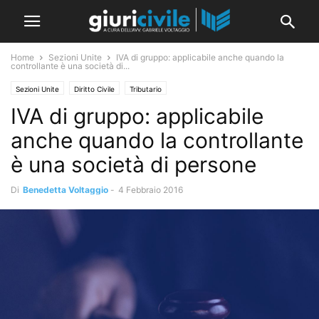
Home
Sezioni Unite
IVA di gruppo: applicabile anche quando la
controllante è una società di...
Sezioni Unite
Diritto Civile
Tributario
IVA di gruppo: applicabile
anche quando la controllante
è una società di persone
Di
Benedetta Voltaggio
-
4 Febbraio 2016