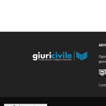
ABO
Ogni 
giuri
Cont