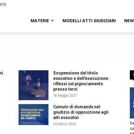
201X
iCivile.it
MATERIE
MODELLI ATTI GIUDIZIARI
NEW
ssegna
ni
Sospensione del titolo
esecutivo e dell’esecuzione:
riflessi sul pignoramento
presso terzi
18 Maggio 2021
Cumulo di domande nel
giudizio di opposizione agli
itto
atti esecutivi
Sa
26 Marzo 2025
cu
il