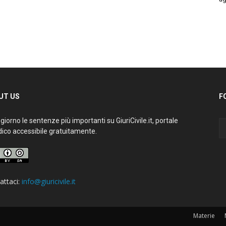
UT US
F
giorno le sentenze più importanti su GiuriCivile.it, portale
dico accessibile gratuitamente.
attaci:
info@giuricivile.it
Materie