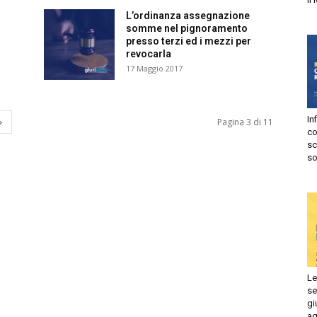
L’ordinanza assegnazione
somme nel pignoramento
presso terzi ed i mezzi per
revocarla
17 Maggio 2017
risprudenza
In
Pagina 3 di 11
ile
co
sc
so
Le
se
gi
ag