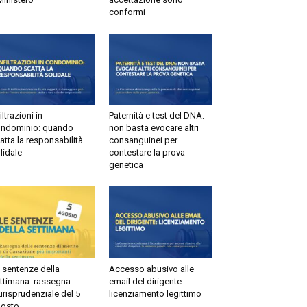
conformi
filtrazioni in
Paternità e test del DNA:
ndominio: quando
non basta evocare altri
atta la responsabilità
consanguinei per
lidale
contestare la prova
genetica
 sentenze della
Accesso abusivo alle
ttimana: rassegna
email del dirigente:
urisprudenziale del 5
licenziamento legittimo
osto