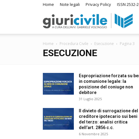
Home
Note legali
Privacy Policy
ISSN 2532-
Giur
Home
Procedura Civile
Esecuzione
Pagina 3
–
ESECUZIONE
Ra
Espropriazione forzata su be
in comunione legale: la
posizione del coniuge non
debitore
di
31 Luglio 2025
Il divieto di surrogazione del
creditore ipotecario sui beni
Dir
del terzo: analisi critica
dell’art. 2856 c.c.
6 Novembre 2025