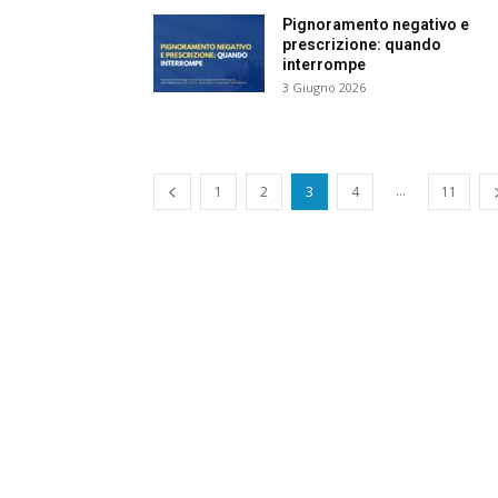
e
Pignoramento negativo e
prescrizione: quando
interrompe
3 Giugno 2026
Giu
...
1
2
3
4
11
Civ