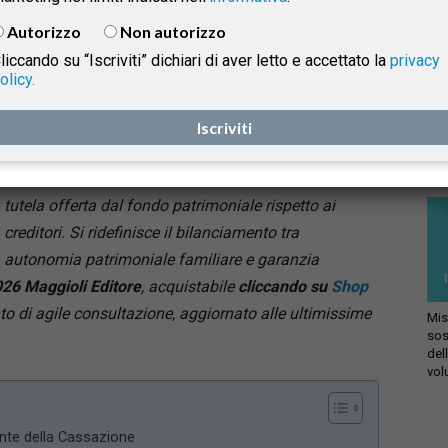
per consultare il testo integrale della decisione
), ha
Autorizzo
Non autorizzo
rigettato il ricorso di una coppia di coniugi,
liccando su “Iscriviti” dichiari di aver letto e accettato la
privacy
confermando l’inefficacia parziale del fondo
olicy.
patrimoniale costituito nel 2013, ex art. 167 c.c. La
isprudenza
Le 
pronuncia chiarisce i presupposti dell’azione
Iscriviti
set
giu
revocatoria ordinaria ex art. 2901 c.c., il ruolo della
ago
fideiussione quale fonte del credito e i limiti della
e
tutela offerta dal fondo patrimoniale rispetto ai
creditori. Si ridefinisce il bilanciamento tra
autonomia patrimoniale familiare e garanzia
026
Maggioli Editore
, acquistabile
cliccando su
Shop
to di agile consultazione, aggiornato alle ultimissime
Mis
sos
del
vol
ente della Cassazione