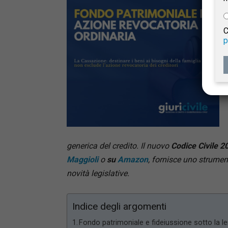
e
C
p
Giur
Civil
generica del credito.
Il nuovo
Codice Civile 2
Maggioli
o
su
Amazon
, fornisce uno strumen
novità legislative.
Indice degli argomenti
Fondo patrimoniale e fideiussione sotto la l