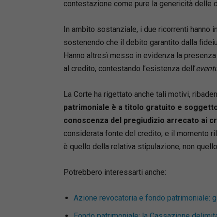
contestazione come pure la genericità delle 
Gabriele
Avvocato 
In ambito sostanziale, i due ricorrenti hanno 
crediti 
e custode
sostenendo che il debito garantito dalla fide
autore di
Hanno altresì messo in evidenza la presenza d
Fondatore
al credito, contestando l’esistenza dell’
event
La Corte ha rigettato anche tali motivi, ribad
patrimoniale è a titolo gratuito e soggett
conoscenza del pregiudizio arrecato ai cr
considerata fonte del credito, e il momento ri
è quello della relativa stipulazione, non quel
Potrebbero interessarti anche:
Azione revocatoria e fondo patrimoniale: gli
Fondo patrimoniale: la Cassazione delimita 