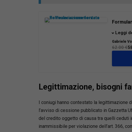
saggi in 
note per 
estere. D
Formular
rischio c
Il testo,
Leggi d
Diritto d
decreto 
gli Stati 
Gabriele Vo
raccoglie
62.00 €
5
e gli Sta
procedim
Membro d
legge,
c
Artificial
delle
pre
Il Volum
Legittimazione, bisogni fa
pratico e
quotidia
avvocati,
I coniugi hanno contestato la legittimazione 
del cred
l’avviso di cessione pubblicato in Gazzetta Uf
procedur
del credito oggetto di causa tra quelli ceduti 
online in
inammissibile per violazione dell’art. 366, com