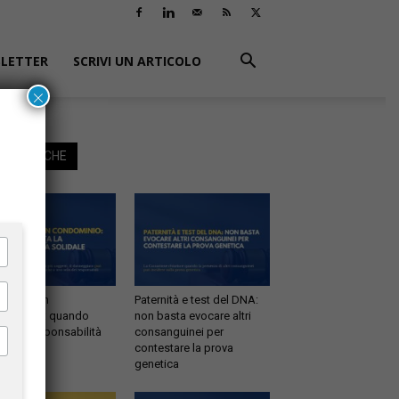
LETTER
SCRIVI UN ARTICOLO
×
EGGI ANCHE
ltrazioni in
Paternità e test del DNA:
dominio: quando
non basta evocare altri
tta la responsabilità
consanguinei per
idale
contestare la prova
genetica