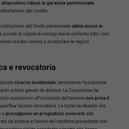
 dispositivo riduce la garanzia patrimoniale
soddisfazione del credito.
a costituzione del fondo patrimoniale
abbia inciso in
e
, poiché la coppia di coniugi aveva conferito tutti i loro
imonio residuo idoneo a soddisfare le ragioni
ca e revocatoria
roposto
ricorso incidentale
, lamentando l’esclusione
guardo ai beni gravati da ipoteca. La Cassazione ha
sitivo successivo all’iscrizione dell’ipoteca
non priva il
uperflua l’azione revocatoria. La Corte ha ribadito che
e e
presuppone un pregiudizio concreto
alla
vato da ipoteca in favore del creditore procedente non