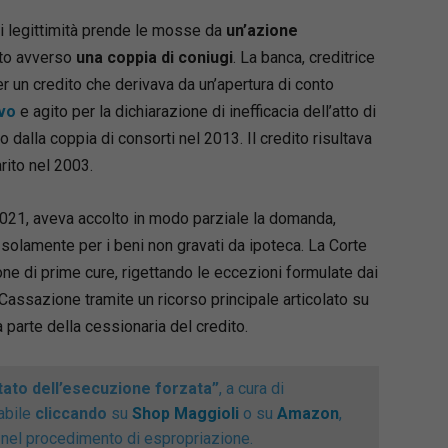
 fino al
30 aprile 2026.
i legittimità prende le mosse da
un’azione
ito avverso
una coppia di coniugi
. La banca, creditrice
per un credito che derivava da un’apertura di conto
ivo
e agito per la dichiarazione di inefficacia dell’atto di
o dalla coppia di consorti nel 2013. Il credito risultava
rito nel 2003.
 2021, aveva accolto in modo parziale la domanda,
 solamente per i beni non gravati da ipoteca. La Corte
one di prime cure, rigettando le eccezioni formulate dai
Loaded
:
66.22%
e Cassano
di Cassazione tramite un ricorso principale articolato su
 del Dipartimento di Scienze Giuridiche della
a parte della cessionaria del credito.
 School of Economics di Roma, Firenze e
a insegnato Istituzioni di Diritto Privato presso
to dell’esecuzione forzata”
, a cura di
ità Luiss di Roma. Avvocato, studioso dei diritti
abile
cliccando
su
Shop Maggioli
o su
Amazon
,
sona, del diritto di famiglia, della responsabilità
ti nel procedimento di espropriazione.
del diritto di Internet, ha pubblicato oltre 300