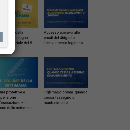
sentenze della
Accesso abusivo alle
timana: rassegna
email del dirigente:
risprudenziale del 5
licenziamento legittimo
sto
ure protettive e
Figli maggiorenni, quando
pensione
cessa l’assegno di
l’esecuzione – Il
mantenimento
ume della settimana