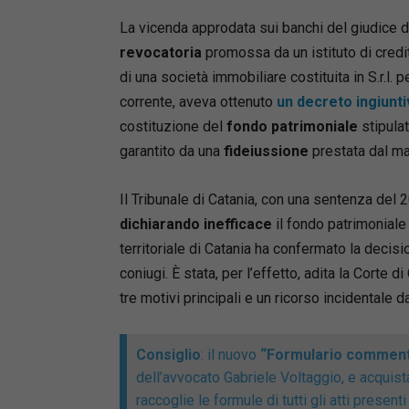
normativi
La vicenda approdata sui banchi del giudice d
revocatoria
promossa da un istituto di cred
di una società immobiliare costituita in S.r.l. 
corrente, aveva ottenuto
un decreto ingiunt
costituzione del
fondo patrimoniale
stipulat
garantito da una
fideiussione
prestata dal ma
Il Tribunale di Catania, con una sentenza del
dichiarando inefficace
il fondo patrimoniale
territoriale di Catania ha confermato la decisi
Mute
Giusepp
coniugi. È stata, per l’effetto, adita la Corte 
Direttore
tre motivi principali e un ricorso incidentale d
European
Milano, h
Consiglio
: il nuovo
“Formulario commenta
l’Univers
dell’avvocato Gabriele Voltaggio, e acquist
della per
raccoglie le formule di tutti gli atti presen
civile e 