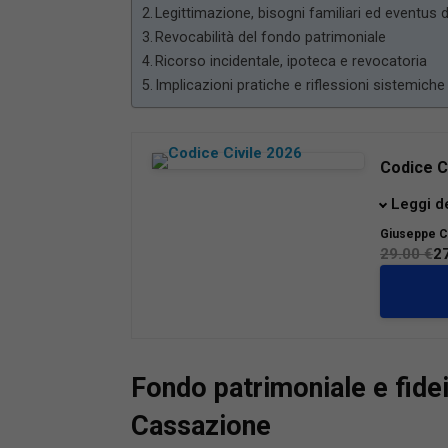
Legittimazione, bisogni familiari ed eventus
Revocabilità del fondo patrimoniale
Ricorso incidentale, ipoteca e revocatoria
Implicazioni pratiche e riflessioni sistemiche
Codice C
Il prese
Leggi d
consulta
Giuseppe 
legislati
29.00 €
2
decreto 
legge AI
correttiv
Grazie a 
uno stru
Fondo patrimoniale e fidei
studenti 
Completa
Cassazione
disposizi