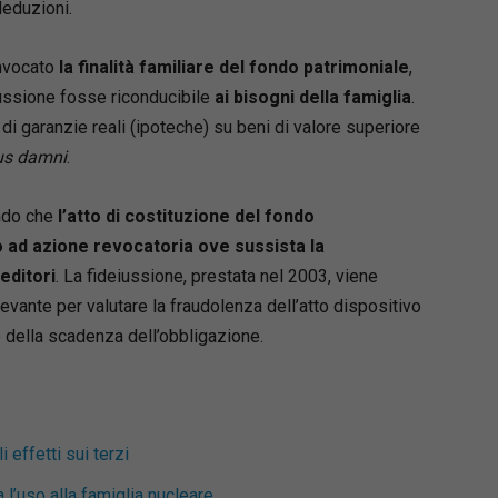
deduzioni.
 Voltaggio
del Foro di Roma, si occupa di diritto bancario,
invocato
la finalità familiare del fondo
patrimoniale
,
ed esecuzione forzata. Professionista delegato
 giudiziario presso il Tribunale di Roma, è
iussione fosse riconducibile
ai bisogni della famiglia
.
 contributi e formulari in materia esecutiva.
i garanzie reali (ipoteche) su beni di valore superiore
 e curatore di Giuricivile.it.
us damni
.
endo che
l’atto di costituzione del fondo
o ad azione revocatoria ove sussista la
editori
. La fideiussione, prestata nel 2003, viene
levante per valutare la fraudolenza dell’atto dispositivo
lo della scadenza dell’obbligazione.
 effetti sui terzi
l’uso alla famiglia nucleare