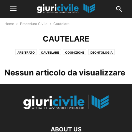
Home
Procedura Civile
Cautelare
CAUTELARE
ARBITRATO
CAUTELARE
COGNIZIONE
DEONTOLOGIA
ESECUZIONE
FASE ISTRUTTORIA
IMPUGNAZIONI
MINORILE
MONITORIO
NOTIFICAZIONI
PROCEDIMENTI SOMMARI
Nessun articolo da visualizzare
PROCEDURE CONCORSUALI
PROCESSO CIVILE TELEMATICO
SPESE PROCESSUALI
ABOUT US