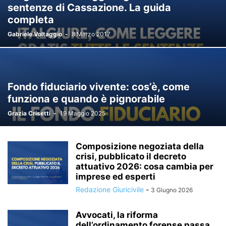
sentenze di Cassazione. La guida
completa
Gabriele Voltaggio
-
8 Marzo 2017
Fondo fiduciario vivente: cos’è, come
funziona e quando è pignorabile
Grazia Crisetti
-
19 Maggio 2025
Composizione negoziata della
crisi, pubblicato il decreto
attuativo 2026: cosa cambia per
imprese ed esperti
Redazione Giuricivile
-
3 Giugno 2026
Avvocati, la riforma
dell’ordinamento forense passa