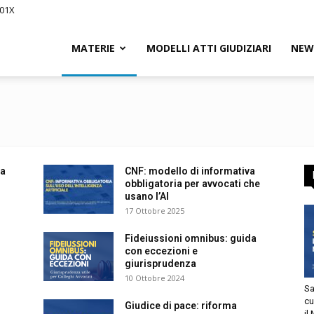
01X
Civile.it
MATERIE
MODELLI ATTI GIUDIZIARI
NEWS
segna
a
CNF: modello di informativa
L
obbligatoria per avvocati che
usano l’AI
17 Ottobre 2025
Fideiussioni omnibus: guida
con eccezioni e
giurisprudenza
tto
10 Ottobre 2024
Sani
utorizzo l’invio di comunicazioni a scopo commerciale e di
cur
Giudice di pace: riforma
arketing nei limiti indicati nell’
informativa
.
il M