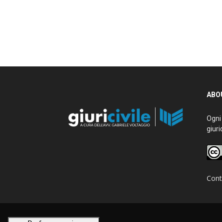
ABOU
Ogni g
giurid
Conta