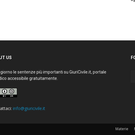
T US
FO
iorno le sentenze più importanti su GiuriCivile.it, portale
ico accessibile gratuitamente.
ttaci:
info@giuricivile.it
Materie
M