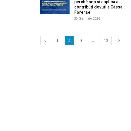
perché non si applica ai
e
contributi dovuti a Cassa
Forense
C
30 Gennaio 2026
p
Giur
...
1
2
3
18
Civil