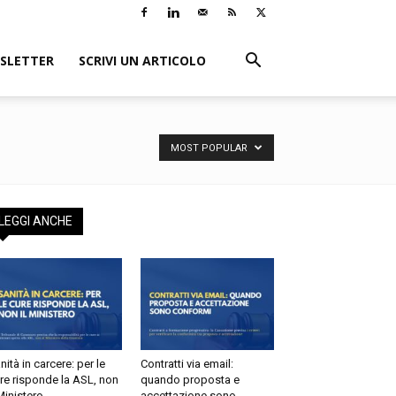
LETTER
SCRIVI UN ARTICOLO
MOST POPULAR
EGGI ANCHE
tà in carcere: per le
Contratti via email:
e risponde la ASL, non
quando proposta e
inistero
accettazione sono