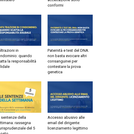
conformi
ltrazioni in
Paternità e test del DNA:
dominio: quando
non basta evocare altri
tta la responsabilità
consanguinei per
idale
contestare la prova
genetica
sentenze della
Accesso abusivo alle
timana: rassegna
email del dirigente:
risprudenziale del 5
licenziamento legittimo
sto