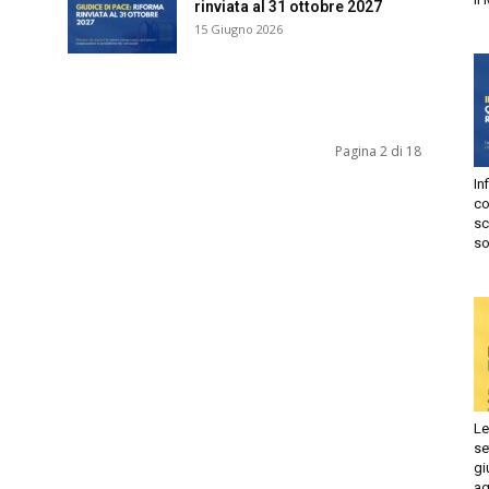
rinviata al 31 ottobre 2027
15 Giugno 2026
Autorizzo
Non autorizzo
liccando su “Iscriviti” dichiari di aver letto e accettato la
privacy
olicy.
isprudenza
Iscriviti
Pagina 2 di 18
Infi
e
con
sca
sol
Le 
set
giu
ago