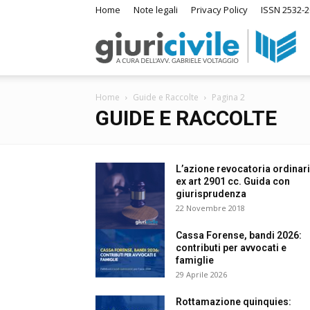
Home
Note legali
Privacy Policy
ISSN 2532-2
Giuri
Home
Guide e Raccolte
Pagina 2
–
GUIDE E RACCOLTE
Ras
L’azione revocatoria ordinari
ex art 2901 cc. Guida con
giurisprudenza
22 Novembre 2018
di
Cassa Forense, bandi 2026:
contributi per avvocati e
famiglie
Diri
29 Aprile 2026
A
Rottamazione quinquies:
m