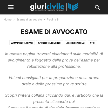
Home
Esame di avvocato
Pagina 8
ESAME DI AVVOCATO
AMMINISTRATIVO
APPROFONDIMENTI
ASSISTENTE AI
ATTI
ATTI GIUDIZIARI
CEDU
CGUE
CORTE COSTITUZIONALE
In questa pagina troverai chiarimenti sulle modalità di
CORTE DEI CONTI
DEONTOLOGIA
DIRITTO CIVILE
svolgimento e l’oggetto delle prove dell’esame per
DIVENTARE AVVOCATO
ESAME DI AVVOCATO
GENERALE
l’abilitazione alla professione.
GUIDE E RACCOLTE
IL CONSIGLIO DELLA SETTIMANA
IL PROMPT DELLA SETTIMANA
IMMIGRAZIONE
INTERNAZIONALE
Volumi consigliati per la preparazione della prova
LINGUA STRANIERA: INGLESE
MERITO
NEW
NORME E LEGGI
orale e delle prossime prove scritte
PABLIC
PENALE
PROCEDURA CIVILE
RASSEGNA SENTENZE
RIVISTA
SENTENZE
SEZIONI UNITE
SPONSOR
STRAGIUDIZIALE
Scopri l’intera collana cliccando qui, e l’articolo che la
TESI E UNIVERSITÀ
presenta cliccando qui
Concluso il periodo di tirocinio forense secondo le