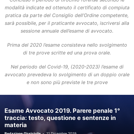
modalità indicate ed ottenuto il certificato di compiuta
pratica da parte del Consiglio dell’Ordine competente,
sarà possibile, per il praticante avvocato, iscriversi alla
sessione annuale dell’esame di avvocato.
Prima del 2020 l’esame consisteva nello svolgimento
di tre prove scritte ed una prova orale.
Nel periodo del Covid-19, (2020-2023) l’esame di
avvocato prevedeva lo svolgimento di un doppio orale
e non sono più previste le tre prove
Esame Avvocato 2019. Parere penale 1°
traccia: testo, questione e sentenze in
materia
Redazione Giuricivile
-
11 Dicembre 2019