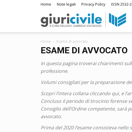
Home
Note legali
Privacy Policy
ISSN 2532-
Giur
Home
Esame di avvocato
–
ESAME DI AVVOCATO
In questa pagina troverai chiarimenti sull
Ra
professione.
Volumi consigliati per la preparazione de
di
Scopri l’intera collana cliccando qui, e l’
Concluso il periodo di tirocinio forense s
Consiglio dell’Ordine competente, sarà pos
Dir
avvocato.
Prima del 2020 l’esame consisteva nello s