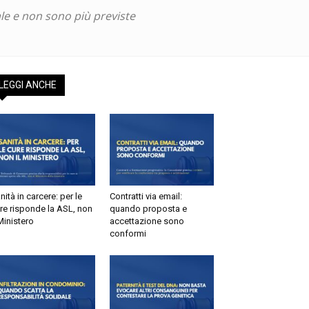
le e non sono più previste
LEGGI ANCHE
nità in carcere: per le
Contratti via email:
re risponde la ASL, non
quando proposta e
 Ministero
accettazione sono
conformi