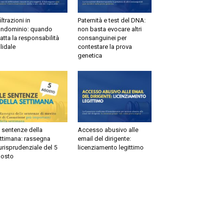
filtrazioni in
Paternità e test del DNA:
ndominio: quando
non basta evocare altri
atta la responsabilità
consanguinei per
lidale
contestare la prova
genetica
 sentenze della
Accesso abusivo alle
ttimana: rassegna
email del dirigente:
urisprudenziale del 5
licenziamento legittimo
osto