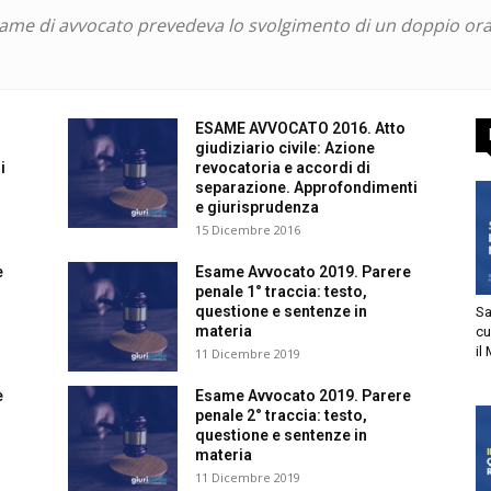
esame di avvocato prevedeva lo svolgimento di un doppio ora
risprudenza
ESAME AVVOCATO 2016. Atto
giudiziario civile: Azione
i
revocatoria e accordi di
separazione. Approfondimenti
ile
e giurisprudenza
15 Dicembre 2016
e
Esame Avvocato 2019. Parere
penale 1° traccia: testo,
questione e sentenze in
Sa
materia
cu
il
11 Dicembre 2019
e
Esame Avvocato 2019. Parere
penale 2° traccia: testo,
questione e sentenze in
materia
11 Dicembre 2019