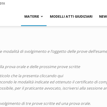
201X
iCivile.it
MATERIE
MODELLI ATTI GIUDIZIARI
NEW
e modalità di svolgimento e l’oggetto delle prove dell’esame p
ssegna
lla prova orale e delle prossime prove scritte
articolo che la presenta cliccando qui
econdo le modalità indicate ed ottenuto il certificato di com
sibile, per il praticante avvocato, iscriversi alla sessione 
itto
volgimento di tre prove scritte ed una prova orale.