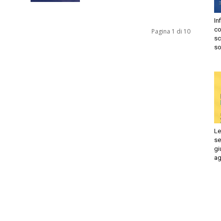
In
co
Pagina 1 di 10
sc
so
Le
se
gi
ag