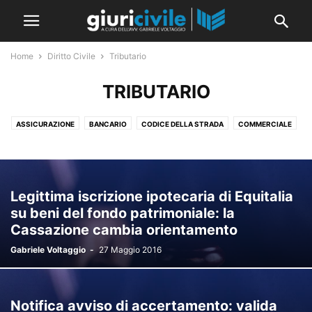
Home
Diritto Civile
Tributario
TRIBUTARIO
ASSICURAZIONE
BANCARIO
CODICE DELLA STRADA
COMMERCIALE
CONDOMINIO
CRISI D'IMPRESA
DIRITTI REALI
FALLIMENTARE
GARANZIE
GDPR E PRIVACY
LAVORO
OBBLIGAZIONI E CONTRATTI
PERSONE E FAMIGLIA
RESPONSABILITÀ MEDICA
Legittima iscrizione ipotecaria di Equitalia
RESPONSABILITÀ PROFESSIONALE
RISARCIMENTO DEL DANNO
su beni del fondo patrimoniale: la
SOCIETARIO
SUCCESSIONI
TITOLI DI CREDITO
TRIBUTARIO
Cassazione cambia orientamento
TUTELARE
Gabriele Voltaggio
-
27 Maggio 2016
Notifica avviso di accertamento: valida