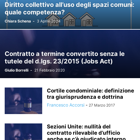
Diritto collettivo all’uso degli spazi comuni:
quale competenza?
Chiara Schena
-
3 Aprile 2024
Contratto a termine convertito senza le
tutele del d.lgs. 23/2015 (Jobs Act)
Giulio Borrelli
-
21 Febbraio 2020
Cortile condominiale: definizione
tra giurisprudenza e dottrina
Francesco Accorsi
-
27 Marzo 2017
Sezioni Unite: nullità del
contratto rilevabile d’ufficio
anche se c’è giudicato interno