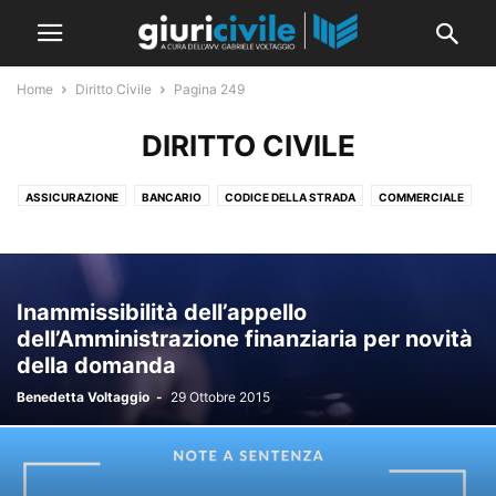
Home
Diritto Civile
Pagina 249
DIRITTO CIVILE
ASSICURAZIONE
BANCARIO
CODICE DELLA STRADA
COMMERCIALE
CONDOMINIO
CRISI D'IMPRESA
DIRITTI REALI
FALLIMENTARE
GARANZIE
GDPR E PRIVACY
LAVORO
OBBLIGAZIONI E CONTRATTI
PERSONE E FAMIGLIA
RESPONSABILITÀ MEDICA
Inammissibilità dell’appello
RESPONSABILITÀ PROFESSIONALE
RISARCIMENTO DEL DANNO
dell’Amministrazione finanziaria per novità
SOCIETARIO
SUCCESSIONI
TITOLI DI CREDITO
TRIBUTARIO
della domanda
TUTELARE
Benedetta Voltaggio
-
29 Ottobre 2015