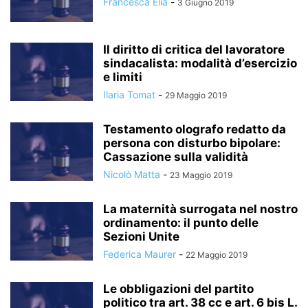
Francesca Elia
-
3 Giugno 2019
Il diritto di critica del lavoratore
sindacalista: modalità d’esercizio
e limiti
Ilaria Tomat
-
29 Maggio 2019
Testamento olografo redatto da
persona con disturbo bipolare:
Cassazione sulla validità
Nicolò Matta
-
23 Maggio 2019
La maternità surrogata nel nostro
ordinamento: il punto delle
Sezioni Unite
Federica Maurer
-
22 Maggio 2019
Le obbligazioni del partito
politico tra art. 38 cc e art. 6 bis L.