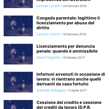
Lavinia Locont
-
24 Gennaio 2018
Congedo parentale: legittimo il
licenziamento per abuso del
diritto
Lavinia Locont
-
18 Gennaio 2018
Licenziamento per denuncia
penale: quando è ammissibile
Gioia Fragiotta
-
19 Ottobre 2017
Infortuni avvenuti in occasione di
lavoro: vi rientrano anche quelli
derivanti da caso fortuito
Gabriele Voltaggio
-
5 Aprile 2017
Cessione del credito e cessione
dei crediti da lavoro (D.P.R.