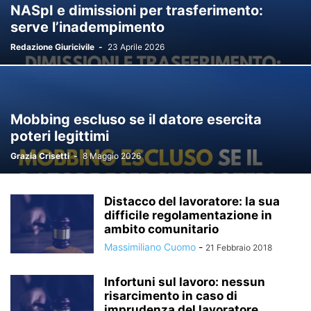
NASpI e dimissioni per trasferimento:
serve l’inadempimento
Redazione Giuricivile
-
23 Aprile 2026
Mobbing escluso se il datore esercita
poteri legittimi
Grazia Crisetti
-
8 Maggio 2026
Distacco del lavoratore: la sua
difficile regolamentazione in
ambito comunitario
Massimiliano Cuomo
-
21 Febbraio 2018
Infortuni sul lavoro: nessun
risarcimento in caso di
imprudenza del lavoratore