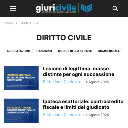
Home
Diritto Civile
DIRITTO CIVILE
ASSICURAZIONE
BANCARIO
CODICE DELLA STRADA
COMMERCIALE
CONDOMINIO
CRISI D'IMPRESA
DIRITTI REALI
FALLIMENTARE
GARANZIE
GDPR E PRIVACY
LAVORO
OBBLIGAZIONI E CONTRATTI
Lesione di legittima: masse
PERSONE E FAMIGLIA
distinte per ogni successione
RESPONSABILITÀ MEDICA
RESPONSABILITÀ PROFESSIONALE
RISARCIMENTO DEL DANNO
Redazione Giuricivile
-
4 Agosto 2026
SOCIETARIO
SUCCESSIONI
TITOLI DI CREDITO
TRIBUTARIO
TUTELARE
Ipoteca esattoriale: controcredito
fiscale e limiti del giudicato
Redazione Giuricivile
-
4 Agosto 2026