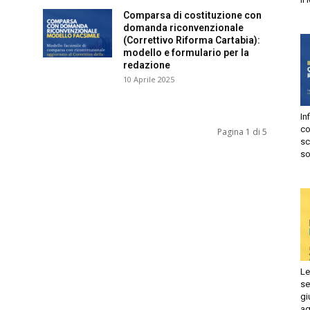
Comparsa di costituzione con
Autorizzo
Non autorizzo
domanda riconvenzionale
(Correttivo Riforma Cartabia):
liccando su “Iscriviti” dichiari di aver letto e accettato la
privacy
modello e formulario per la
olicy.
redazione
isprudenza
10 Aprile 2025
Iscriviti
Infi
e
con
Pagina 1 di 5
sca
sol
Le 
set
giu
ago