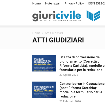
Home
Note legali
Privacy Policy
ISSN 2532-2
Giuri
Home
Atti Giudiziari
–
ATTI GIUDIZIARI
Ras
Istanza di conversione del
pignoramento (Correttivo
Riforma Cartabia): modello e
formulario per la redazione
di
20 Agosto 2025
Controricorso in Cassazione
(post Riforma Cartabia):
Diri
modello e formulario per la
redazione
A
27 Febbraio 2026
m