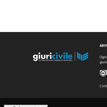
ABOU
Ogni g
giurid
Conta