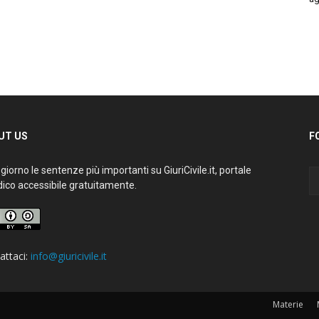
T US
FO
iorno le sentenze più importanti su GiuriCivile.it, portale
ico accessibile gratuitamente.
ttaci:
info@giuricivile.it
Materie
M