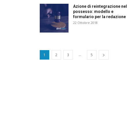
e
Azione di reintegrazione nel
possesso: modello e
formulario per la redazione
C
p
22 Ottobre 2018
Giur
Civil
...
1
2
3
5