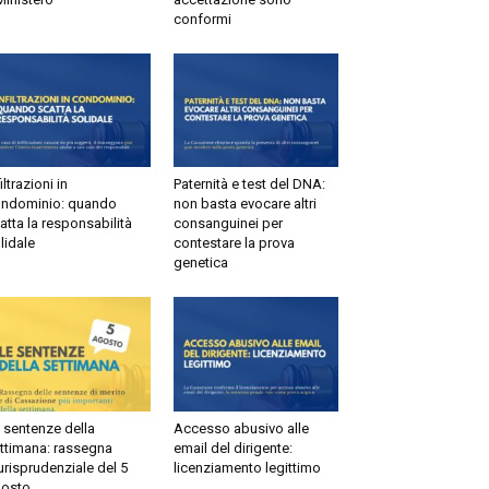
conformi
ltrazioni in
Paternità e test del DNA:
dominio: quando
non basta evocare altri
tta la responsabilità
consanguinei per
idale
contestare la prova
genetica
sentenze della
Accesso abusivo alle
timana: rassegna
email del dirigente:
risprudenziale del 5
licenziamento legittimo
sto