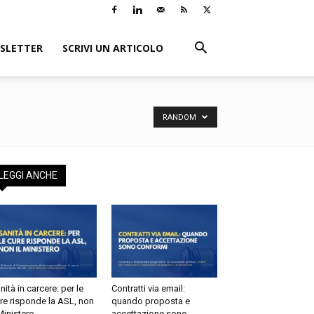
LETTER
SCRIVI UN ARTICOLO
RANDOM
EGGI ANCHE
tà in carcere: per le
Contratti via email:
e risponde la ASL, non
quando proposta e
inistero
accettazione sono