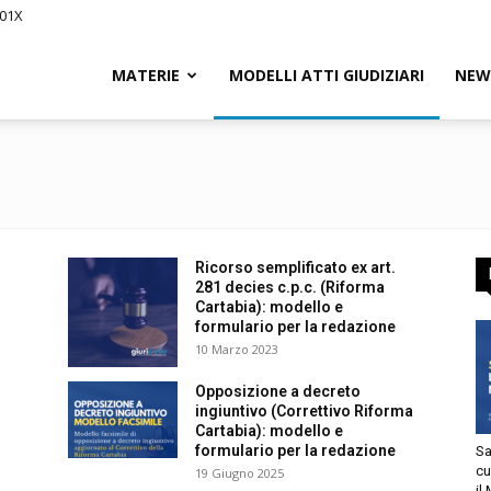
01X
Civile.it
MATERIE
MODELLI ATTI GIUDIZIARI
NEWS
segna
Ricorso semplificato ex art.
L
281 decies c.p.c. (Riforma
Cartabia): modello e
formulario per la redazione
10 Marzo 2023
Opposizione a decreto
ingiuntivo (Correttivo Riforma
tto
Cartabia): modello e
formulario per la redazione
Sani
utorizzo l’invio di comunicazioni a scopo commerciale e di
cur
19 Giugno 2025
arketing nei limiti indicati nell’
informativa
.
il M